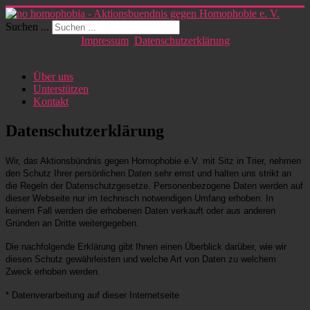
Suchen ...
Impressum
Datenschutzerklärung
Über uns
Unterstützen
Kontakt
Datenschutzerklärung
Wir, das Aktionsbündnis gegen Homophobie e.V. mit Sitz in Trier, nehmen
den Schutz Ihrer persönlichen Daten sehr ernst und halten uns strikt an
die Regeln der Datenschutzgesetze. Personenbezogene Daten werden auf
dieser Webseite nur im technisch notwendigen Umfang erhoben. In
keinem Fall werden die erhobenen Daten verkauft oder aus anderen
Gründen an Dritte weitergegeben.
Die nachfolgende Erklärung gibt Ihnen einen Überblick darüber, wie wir
diesen Schutz gewährleisten und welche Art von Daten zu welchem
Zweck erhoben werden.
* Datenverarbeitung auf dieser Internetseite